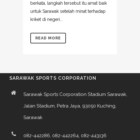
berkata, langkah tersebut itu amat baik
untuk Sarawak setelah minat terhadap
kriket di negeri...
READ MORE
SARAWAK SPORTS CORPORATION
Sarawak Sports Corporation Stadium Sarawak,
Jalan Stadium, Petra Jaya, 93050 Kuching,
Sarawak
082-442286, 082-442264, 082-443136