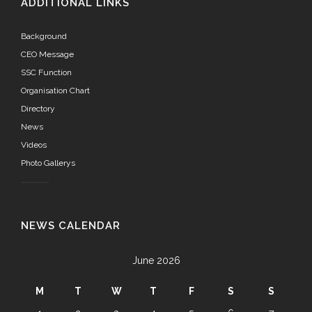
ADDITIONAL LINKS
Background
CEO Message
SSC Function
Organisation Chart
Directory
News
Videos
Photo Gallerys
NEWS CALENDAR
June 2026
M
T
W
T
F
S
S