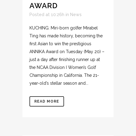
AWARD
Posted at 10:26h
in
News
KUCHING: Miri-born golfer Mirabel
Ting has made history, becoming the
first Asian to win the prestigious
ANNIKA Award on Tuesday (May 20) –
just a day after finishing runner up at
the NCAA Division I Women’s Golf
Championship in California. The 21-
year-old’s stellar season and...
READ MORE