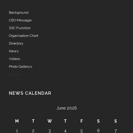
Background
CEO Message
SSC Function
Organisation Chart
Directory
News
Videos
Photo Gallerys
NEWS CALENDAR
June 2026
M
T
W
T
F
S
S
1
2
3
4
5
6
7