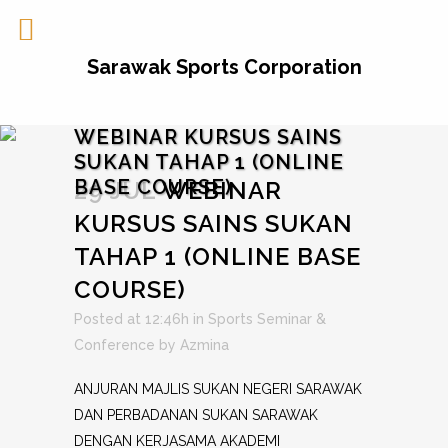
Sarawak Sports Corporation
WEBINAR KURSUS SAINS
SUKAN TAHAP 1 (ONLINE
BASE COURSE)
29 JUL
WEBINAR
KURSUS SAINS SUKAN
TAHAP 1 (ONLINE BASE
COURSE)
Posted at 12:46h
in
Sports Seminar &
Conference
by
Azmina
ANJURAN MAJLIS SUKAN NEGERI SARAWAK
DAN PERBADANAN SUKAN SARAWAK
DENGAN KERJASAMA AKADEMI