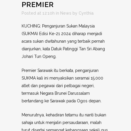
PREMIER
Posted at 12:10h
in
News
by
Cynthia
KUCHING: Penganjuran Sukan Malaysia
(SUKMA) Edisi Ke-21 2024 diharap menjadi
acara sukan dwitahunan yang terbaik pernah
dianjurkan, kata Datuk Patinggi Tan Sri Abang
Johari Tun Openg.
Premier Sarawak itu berkata, penganjuran
SUKMA kali ini menyaksikan seramai 15,000
atlet dan pegawai dari pelbagai negeri,
termasuk Negara Brunei Darussalam
bertandang ke Sarawak pada Ogos depan.
Menurutnya, kehadiran tetamu itu nanti bukan
sahaja untuk menjalin persaudaraan, malah
turut disertai semangat kebangsaan sekali gus