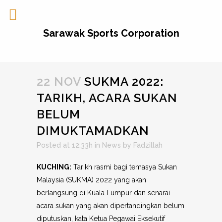
Sarawak Sports Corporation
22 NOV
SUKMA 2022:
TARIKH, ACARA SUKAN
BELUM
DIMUKTAMADKAN
Posted at 12:33h
in
News
by
Fadzillah
KUCHING:
Tarikh rasmi bagi temasya Sukan
Malaysia (SUKMA) 2022 yang akan
berlangsung di Kuala Lumpur dan senarai
acara sukan yang akan dipertandingkan belum
diputuskan, kata Ketua Pegawai Eksekutif