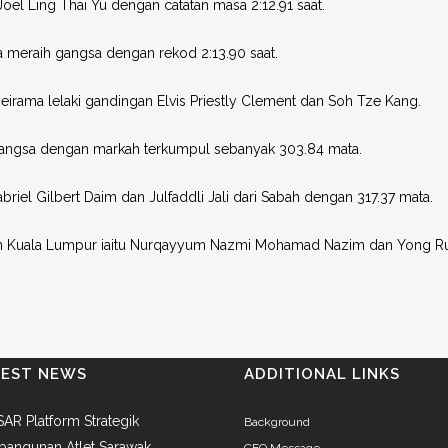
oel Ling Thai Yu dengan catatan masa 2:12.91 saat.
 meraih gangsa dengan rekod 2:13.90 saat.
seirama lelaki gandingan Elvis Priestly Clement dan Soh Tze Kang.
gangsa dengan markah terkumpul sebanyak 303.84 mata.
briel Gilbert Daim dan Julfaddli Jali dari Sabah dengan 317.37 mata.
an Kuala Lumpur iaitu Nurqayyum Nazmi Mohamad Nazim dan Yong Ru
TEST NEWS
ADDITIONAL LINKS
AR Platform Strategik
Background
angunan Atlet Sarawak