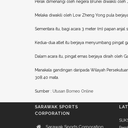
Perak dimenangi oleh negera Brunei diwakili oleh J
Melaka diwakili oleh Low Zheng Yong pula berjaya
Sementara itu, bagi acara 3 meter (m) papan anjal 
Kedua-dua atlet itu berjaya menyumbang pingat 
Dalam acara itu, pingat emas berjaya diraih oleh Ga
Manakala gandingan daripada Wilayah Persekutu
308.40 mata.
Sumber :
Utusan Borneo Online
SARAWAK SPORTS
LA
CORPORATION
SUKS
Sarawak Sports Corporation
Pemb