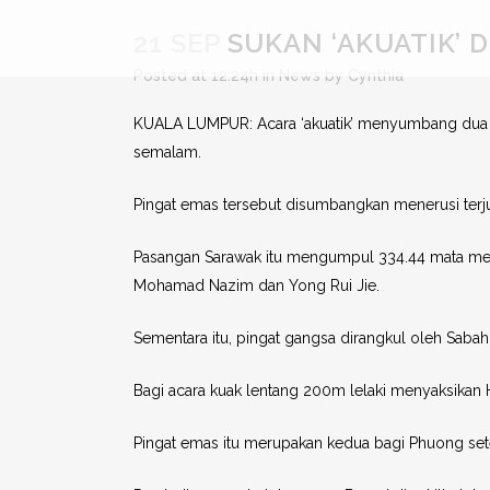
21 SEP
SUKAN ‘AKUATIK’ 
Posted at 12:24h
in
News
by
Cynthia
KUALA LUMPUR: Acara ‘akuatik’ menyumbang dua pin
semalam.
Pingat emas tersebut disumbangkan menerusi terjun
Pasangan Sarawak itu mengumpul 334.44 mata me
Mohamad Nazim dan Yong Rui Jie.
Sementara itu, pingat gangsa dirangkul oleh Saba
Bagi acara kuak lentang 200m lelaki menyaksikan 
Pingat emas itu merupakan kedua bagi Phuong sete