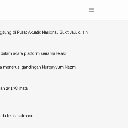
di Pusat Akuatik Nasional, Bukit Jalil di sini
dalam acara platform seirama lelaki.
ata menerusi gandingan Nurqayyum Nazmi
an 291.78 mata.
a lelaki kelmarin.