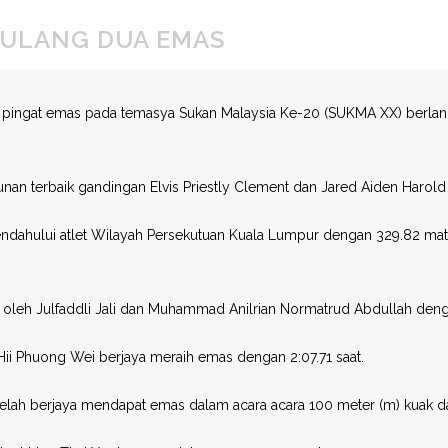
DULANG DUA EMAS
gat emas pada temasya Sukan Malaysia Ke-20 (SUKMA XX) berlangsung 
an terbaik gandingan Elvis Priestly Clement dan Jared Aiden Harold 
ndahului atlet Wilayah Persekutuan Kuala Lumpur dengan 329.82 m
h oleh Julfaddli Jali dan Muhammad Anilrian Normatrud Abdullah deng
Hii Phuong Wei berjaya meraih emas dengan 2:07.71 saat.
lah berjaya mendapat emas dalam acara acara 100 meter (m) kuak dad