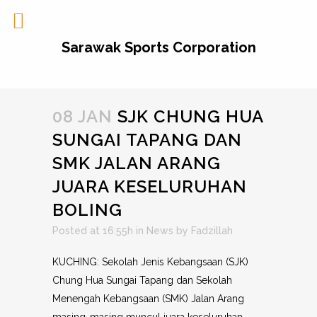
Sarawak Sports Corporation
08 JAN
SJK CHUNG HUA
SUNGAI TAPANG DAN
SMK JALAN ARANG
JUARA KESELURUHAN
BOLING
Posted at 16:55h
in
News
by
Fadzillah
KUCHING: Sekolah Jenis Kebangsaan (SJK)
Chung Hua Sungai Tapang dan Sekolah
Menengah Kebangsaan (SMK) Jalan Arang