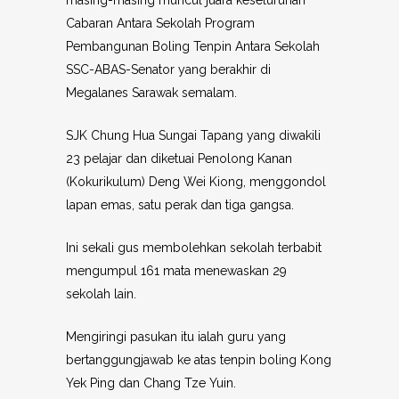
masing-masing muncul juara keseluruhan
Cabaran Antara Sekolah Program
Pembangunan Boling Tenpin Antara Sekolah
SSC-ABAS-Senator yang berakhir di
Megalanes Sarawak semalam.
SJK Chung Hua Sungai Tapang yang diwakili
23 pelajar dan diketuai Penolong Kanan
(Kokurikulum) Deng Wei Kiong, menggondol
lapan emas, satu perak dan tiga gangsa.
Ini sekali gus membolehkan sekolah terbabit
mengumpul 161 mata menewaskan 29
sekolah lain.
Mengiringi pasukan itu ialah guru yang
bertanggungjawab ke atas tenpin boling Kong
Yek Ping dan Chang Tze Yuin.