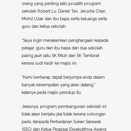
orang yang penting iaitu jurulatih program
sekolah Robert Lu, Daniel Tan, Jerusha Chan,
Mohd Uzair dan ibu bapa serta keluarga serta
guru dan ketua sekolah.
“Saya ingin merakamkan penghargaan kepada
pelajar, guru dan ibu bapa dari dua sekolah
paling jauh iaitu SK Rituh dan SK Tambirat
kerana sudi hadir ke majlis ini.
“Kami berharap dapat berjumpa anda dalam
banyak kesempatan yang akan datang,”
katanya pada majlis penutup itu.
Jelasnya, program pembangunan sekolah ini
tidak akan berlaku jika tidak kerana sokongan
padu daripada Perbadanan Sukan Sarawak
(SSC) dan Ketua Pegawai Eksekutifnya Awang