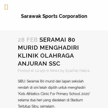
Sarawak Sports Corporation
28 FEB
SERAMAI 80
MURID MENGHADIRI
KLINIK OLAHRAGA
ANJURAN SSC
Posted at 14:45h
in
News
by
Syarifah Haliza
SIBU: Seramai 80 murid dari lapan sekolah
rendah di sini telah dipilih untuk menghadiri
‘Kids Athletics Clinic For Primary School 2020’
selama dua hari yang diadakan di Stadium
Tertutup Sibu, semalam.