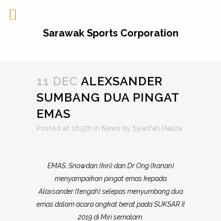
Sarawak Sports Corporation
11 DEC
ALEXSANDER
SUMBANG DUA PINGAT
EMAS
Posted at 16:57h
in
News
by
Syarifah Haliza
EMAS: Snowdan (kiri) dan Dr Ong (kanan)
menyampaikan pingat emas kepada
Alaxsander (tengah) selepas menyumbang dua
emas dalam acara angkat berat pada SUKSAR II
2019 di Miri semalam.