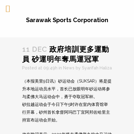
Sarawak Sports Corporation
11 DEC
政府培訓更多運動
員 砂運明年奪馬運冠軍
Posted at 09:49h
in
News
by
Syarifah Haliza
（本报美里9日讯）砂运动会（SUKSAR）将是提
升本地运动员水平，首长已放眼明年砂运动将参
与柔佛大马运动会中，勇于夺取冠军杯。
砂拉越运动会于今日下午5时许在室内体育馆举
行开幕，砂州首长拿督阿玛巴丁宜阿邦佐哈里主
持宣布运动会开始。